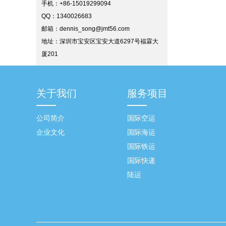
手机：+86-15019299094
QQ：1340026683
邮箱：
dennis_song@jmt56.com
地址：深圳市宝安区宝安大道6297号福霖大
厦201
关于我们
服务项目
公司简介
国际空运
企业文化
国际海运
国际铁运
国际快递
陆运